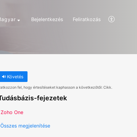
agyar
Bejelentkezés
Feliratkozás
Követés
ratkozzon fel, hogy értesítéseket kaphasson a következőtől: Cikk.
Tudásbázis-fejezetek
Zoho One
Összes megjelenítése