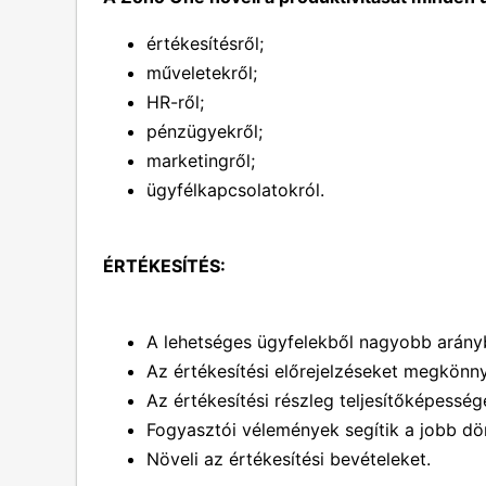
értékesítésről;
műveletekről;
HR-ről;
pénzügyekről;
marketingről;
ügyfélkapcsolatokról.
ÉRTÉKESÍTÉS:
A lehetséges ügyfelekből nagyobb arányb
Az értékesítési előrejelzéseket megkönnyí
Az értékesítési részleg teljesítőképességé
Fogyasztói vélemények segítik a jobb d
Növeli az értékesítési bevételeket.