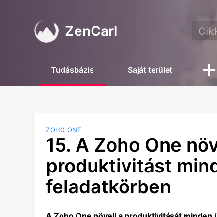
ZenCarl
Tudásbázis
Saját terület
ZOHO ONE
15. A Zoho One növ
produktivitást min
feladatkörben
A Zoho One növeli a produktivitását minden ü