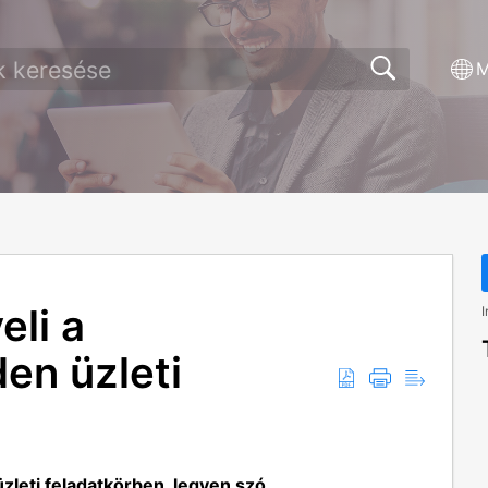
M
eli a
I
den üzleti
zleti feladatkörben, legyen szó