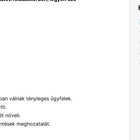
an válnak tényleges ügyfelek.
ti.
t növeli.
öntések meghozatalát.