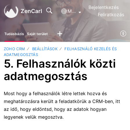
Bejelentkezés
ZenCarl
Magyar
Feliratkozás
Tudásbázis
Saját terület
ZOHO CRM
BEÁLLÍTÁSOK
FELHASZNÁLÓ KEZELÉS ÉS
ADATMEGOSZTÁS
5. Felhasználók közti
adatmegosztás
Most hogy a felhasználók létre lettek hozva és
meghatározásra került a feladatkörük a CRM-ben, itt
az idő, hogy eldöntsd, hogy az adatok hogyan
legyenek velük megosztva.