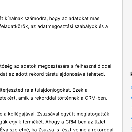
vát kínálnak számodra, hogy az adatokat más
feladatkörök, az adatmegosztási szabályok és a
etőség az adatok megosztására a felhasználóiddal.
dat az adott rekord társtulajdonosává teheted.
kiterjeszted rá a tulajdonjogokat. Ezek a
etekért, amik a rekorddal történnek a CRM-ben.
je a kollégájával, Zsuzsával együtt meglátogatták
égük egyik termékét. Ahogy a CRM-ben az üzlet
 Éva szeretné, ha Zsuzsa is részt venne a rekorddal