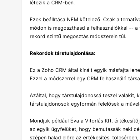
létezik a CRM-ben.
Ezek beállítása NEM kötelező. Csak alternatí
módon is megoszthasd a felhasználókkal -- a 
rekord szintű megosztás módszerein túl.
Rekordok társtulajdonlása:
Ez a Zoho CRM által kínált egyik másfajta leh
Ezzel a módszerrel egy CRM felhasználó társa
Azáltal, hogy társtulajdonossá teszel valakit, 
társtulajdonosok egyformán felelősek a művel
Mondjuk például Éva a Vitorlás Kft. értékesítő
az egyik ügyfelüket, hogy bemutassák neki c
szépen halad előre az értékesítési tölcsérben,