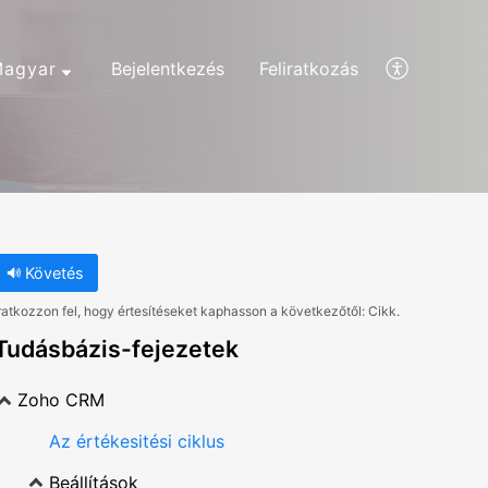
agyar
Bejelentkezés
Feliratkozás
Követés
ratkozzon fel, hogy értesítéseket kaphasson a következőtől: Cikk.
Tudásbázis-fejezetek
Zoho CRM
Az értékesitési ciklus
Beállítások