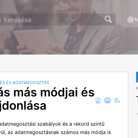
M
ÉS ÉS ADATMEGOSZTÁS
ás más módjai és
I
ajdonlása
 adatmegosztási szabályok és a rekord szintű
ívül, az adatmegosztásnak számos más módja is