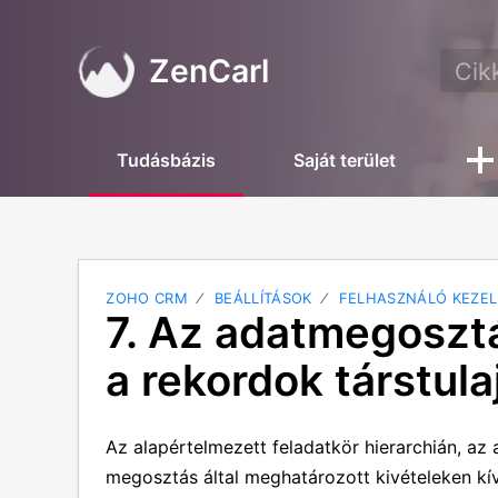
ZenCarl
Tudásbázis
Saját terület
ZOHO CRM
BEÁLLÍTÁSOK
FELHASZNÁLÓ KEZEL
7. Az adatmegoszt
a rekordok társtul
Az alapértelmezett feladatkör hierarchián, az
megosztás által meghatározott kivételeken k