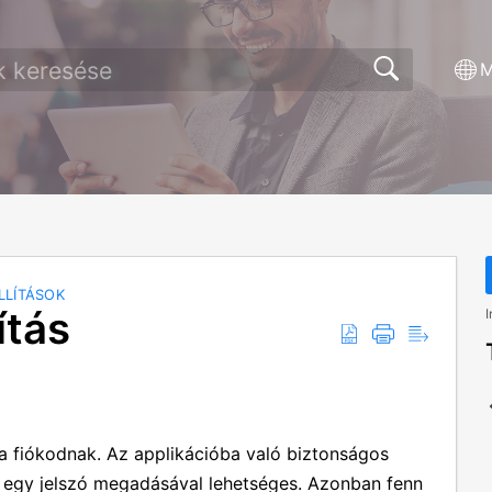
M
LLÍTÁSOK
ítás
I
 a fiókodnak. Az applikációba való biztonságos
s egy jelszó megadásával lehetséges. Azonban fenn