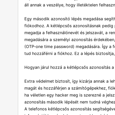
áll annak a veszélye, hogy illetéktelen felhas
Egy második azonosító lépés megadása segíth
fiókodhoz. A kétlépcsős azonosításnak pedig 
megadja a felhasználónevét és jelszavát, a ren
megadására a személyi azonosítás érdekében, 
(OTP-one time password) megadására. Így a f
tud hozzáférni a fiókhoz. Ez a lépés biztosítja,
Hogyan járul hozzá a kétlépcsős azonosítás a
Extra védelmet biztosít, így kizárja annak a l
magát és hozzáférjen a számítógépekhez, fió
ha véletlen egy hacker meg is szerezné a jels
azonosítás második lépését nem tudná véghez
A telefonos kétlépcsős azonosítás segítségév