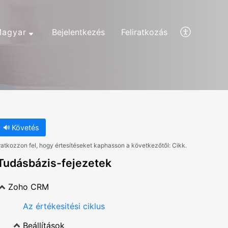
agyar
Bejelentkezés
Feliratkozás
Követés
ratkozzon fel, hogy értesítéseket kaphasson a következőtől: Cikk.
Tudásbázis-fejezetek
Zoho CRM
Az értékesitési ciklus
Beállítások