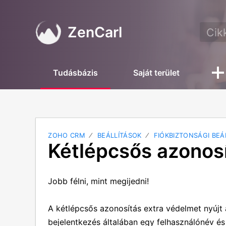
ZenCarl
Tudásbázis
Saját terület
ZOHO CRM
BEÁLLÍTÁSOK
FIÓKBIZTONSÁGI BEÁ
Kétlépcsős azonos
Jobb félni, mint megijedni!
A kétlépcsős azonosítás extra védelmet nyújt
bejelentkezés általában egy felhasználónév é