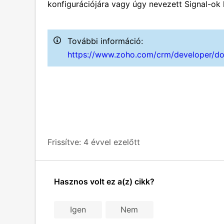
konfigurációjára vagy úgy nevezett Signal-ok
További információ:
https://www.zoho.com/crm/developer/doc
Frissítve:
4 évvel ezelőtt
Hasznos volt ez a(z) cikk?
Igen
Nem