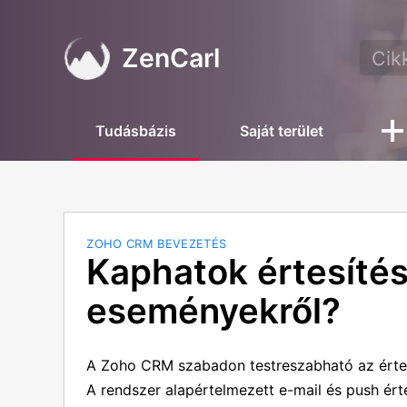
ZenCarl
Tudásbázis
Saját terület
ZOHO CRM BEVEZETÉS
Kaphatok értesíté
eseményekről?
A Zoho CRM szabadon testreszabható az értes
A rendszer alapértelmezett e-mail és push ért