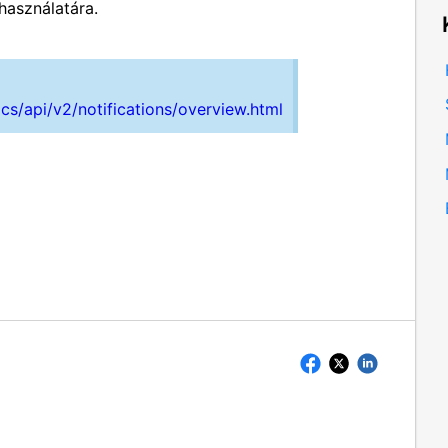
 használatára.
s/api/v2/notifications/overview.html