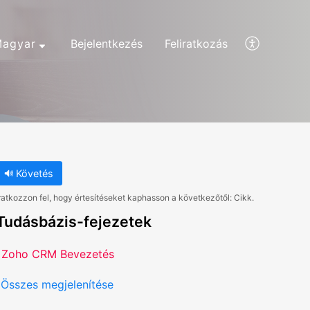
agyar
Bejelentkezés
Feliratkozás
Követés
ratkozzon fel, hogy értesítéseket kaphasson a következőtől: Cikk.
Tudásbázis-fejezetek
Zoho CRM Bevezetés
Összes megjelenítése