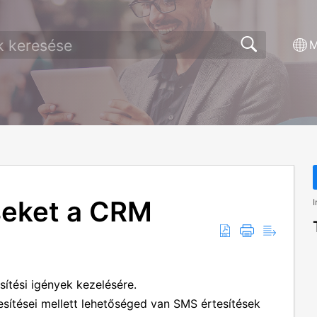
M
seket a CRM
I
ítési igények kezelésére.
esítései mellett lehetőséged van SMS értesítések