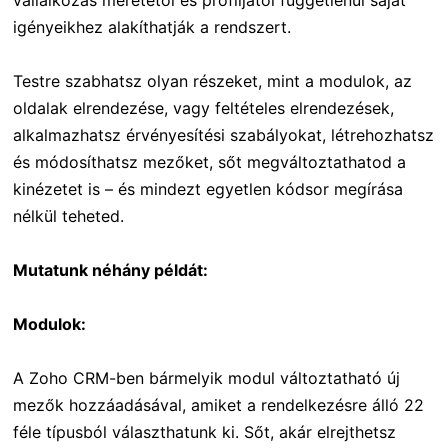
vállalkozás méretétől és profiljától függetlenül saját
igényeikhez alakíthatják a rendszert.
Testre szabhatsz olyan részeket, mint a modulok, az
oldalak elrendezése, vagy feltételes elrendezések,
alkalmazhatsz érvényesítési szabályokat, létrehozhatsz
és módosíthatsz mezőket, sőt megváltoztathatod a
kinézetet is – és mindezt egyetlen kódsor megírása
nélkül teheted.
Mutatunk néhány példát:
Modulok:
A Zoho CRM-ben bármelyik modul változtatható új
mezők hozzáadásával, amiket a rendelkezésre álló 22
féle típusból választhatunk ki. Sőt, akár elrejthetsz