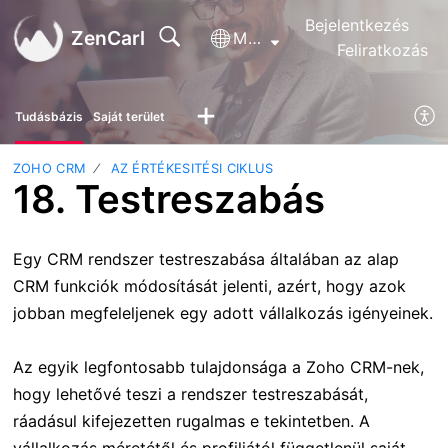
Bejelentkezés
ZenCarl
Magyar
Feliratkozás
Tudásbázis
Saját terület
ZOHO CRM
AZ ÉRTÉKESITÉSI CIKLUS
18. Testreszabás
Egy CRM rendszer testreszabása általában az alap
CRM funkciók módosítását jelenti, azért, hogy azok
jobban megfeleljenek egy adott vállalkozás igényeinek.
Az egyik legfontosabb tulajdonsága a Zoho CRM-nek,
hogy lehetővé teszi a rendszer testreszabását,
ráadásul kifejezetten rugalmas e tekintetben. A