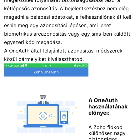
megerősítés folyamatát biztonságosabbá teszi a
kétlépcsős azonosítás. A bejelentkezéshez nem elég
megadni a belépési adatokat, a felhasználónak át kell
esnie még egy azonosítási lépésen, ami lehet
biometrikus arcazonosítás vagy egy sms-ben küldött
egyszeri kód megadása.
A OneAuth által felajánlott azonosítási módszerek
közül bármelyiket kiválaszthatod.
A OneAuth
használatának
előnyei:
A Zoho fiókod
különösen nagy
biztonságot