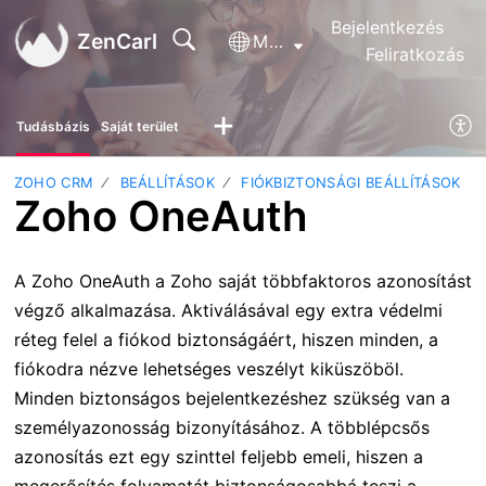
Bejelentkezés
ZenCarl
Magyar
Feliratkozás
Tudásbázis
Saját terület
ZOHO CRM
BEÁLLÍTÁSOK
FIÓKBIZTONSÁGI BEÁLLÍTÁSOK
Zoho OneAuth
A Zoho OneAuth a Zoho saját többfaktoros azonosítást
végző alkalmazása. Aktiválásával egy extra védelmi
réteg felel a fiókod biztonságáért, hiszen minden, a
fiókodra nézve lehetséges veszélyt kiküszöböl.
Minden biztonságos bejelentkezéshez szükség van a
személyazonosság bizonyításához. A többlépcsős
azonosítás ezt egy szinttel feljebb emeli, hiszen a