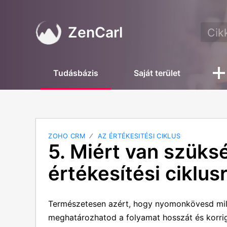
ZenCarl
Tudásbázis
Saját terület
ZOHO CRM
AZ ÉRTÉKESITÉSI CIKLUS
5. Miért van szük
értékesítési ciklus
Természetesen azért, hogy nyomonkövesd milye
meghatározhatod a folyamat hosszát és korrig