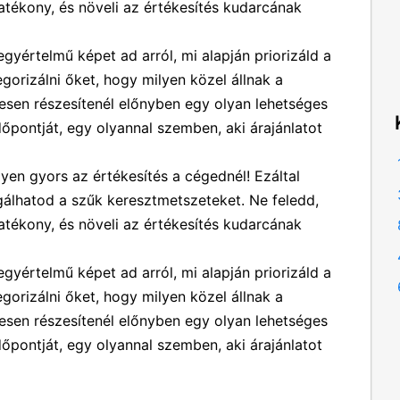
tékony, és növeli az értékesítés kudarcának
 egyértelmű képet ad arról, mi alapján priorizáld a
egorizálni őket, hogy milyen közel állnak a
esen részesítenél előnyben egy olyan lehetséges
időpontját, egy olyannal szemben, aki árajánlatot
n gyors az értékesítés a cégednél! Ezáltal
álhatod a szűk keresztmetszeteket. Ne feledd,
tékony, és növeli az értékesítés kudarcának
 egyértelmű képet ad arról, mi alapján priorizáld a
egorizálni őket, hogy milyen közel állnak a
esen részesítenél előnyben egy olyan lehetséges
időpontját, egy olyannal szemben, aki árajánlatot